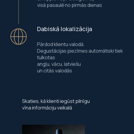
visā pasaulē no pirmās dienas
Dabiskā lokalizācija
Pārdod klientu valodā.
Degustācijas piezīmes automātiski tiek
tulkotas
angļu, vācu, latviešu
un citās valodās
Skaties, kā klienti iegūst pilnīgu
vīna informāciju veikalā