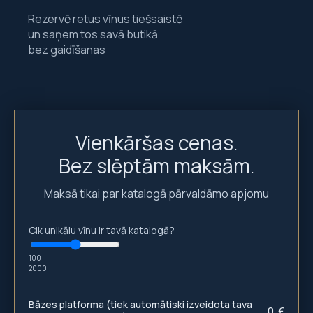
Rezervē retus vīnus tiešsaistē
un saņem tos savā butikā
bez gaidīšanas
Vienkāršas cenas.
Bez slēptām maksām.
Maksā tikai par katalogā pārvaldāmo apjomu
Cik unikālu vīnu ir tavā katalogā?
100
2000
Bāzes platforma (tiek automātiski izveidota tava
0
€