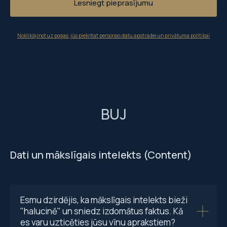
Lesniegt pieprasījumu
Noklikšķinot uz pogas, jūs piekrītat personas datu apstrādei un privātuma politikai
BUJ
Dati un mākslīgais intelekts (Content)
Esmu dzirdējis, ka mākslīgais intelekts bieži
"halucinē" un sniedz izdomātus faktus. Kā
es varu uzticēties jūsu vīnu aprakstiem?