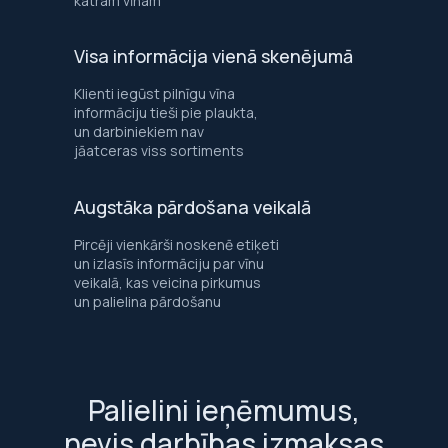
katram vīnam
Visa informācija vienā skenējumā
Klienti iegūst pilnīgu vīna
informāciju tieši pie plaukta,
un darbiniekiem nav
jāatceras viss sortiments
Augstāka pārdošana veikalā
Pircēji vienkārši noskenē etiķeti
un izlasīs informāciju par vīnu
veikalā, kas veicina pirkumus
un palielina pārdošanu
Palielini ieņēmumus,
nevis darbības izmaksas