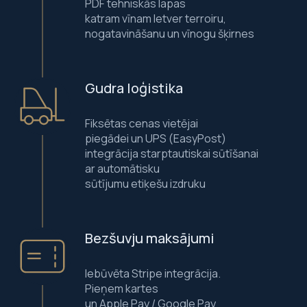
PDF tehniskās lapas
katram vīnam Ietver terroiru,
nogatavināšanu un vīnogu šķirnes
Gudra loģistika
Fiksētas cenas vietējai
piegādei un UPS (EasyPost)
integrācija starptautiskai sūtīšanai
ar automātisku
sūtījumu etiķešu izdruku
Bezšuvju maksājumi
Iebūvēta Stripe integrācija.
Pieņem kartes
un Apple Pay / Google Pay