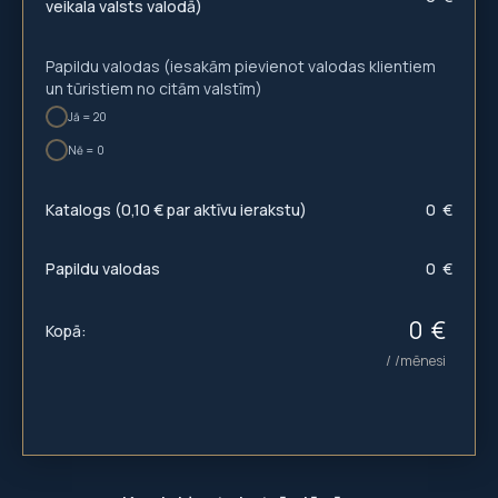
veikala valsts valodā)
Papildu valodas (iesakām pievienot valodas klientiem
un tūristiem no citām valstīm)
Jā = 20
Nē = 0
Katalogs (0,10 € par aktīvu ierakstu)
0
€
Papildu valodas
0
€
0
Kopā: