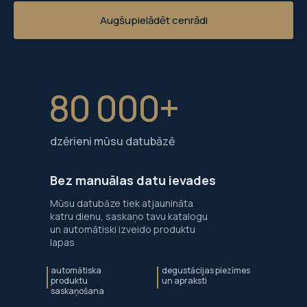
Augšupielādēt cenrādi
80 000+
dzērieni mūsu datubāzē
Bez manuālas datu ievades
Mūsu datubāze tiek atjaunināta
katru dienu, saskaņo tavu katalogu
un automātiski izveido produktu
lapas
automātiska
degustācijas piezīmes
produktu
un apraksti
saskaņošana