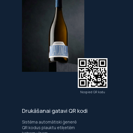
Nospied QR kodu
Drukāšanai gatavi QR kodi
Sistēma automātiski ģenerē
QR kodus plauktu etiķetēm