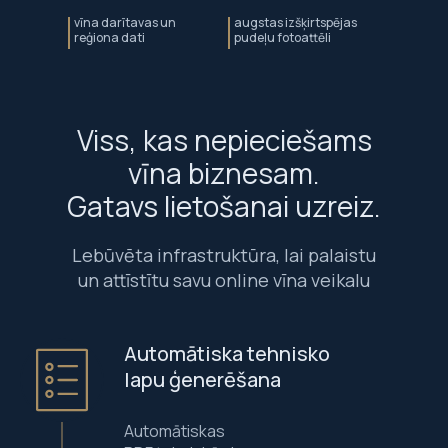
vīna darītavas un
augstas izšķirtspējas
reģiona dati
pudeļu fotoattēli
Viss, kas nepieciešams
vīna biznesam.
Gatavs lietošanai uzreiz.
Lebūvēta infrastruktūra, lai palaistu
un attīstītu savu online vīna veikalu
Automātiska tehnisko
lapu ģenerēšana
Automātiskas