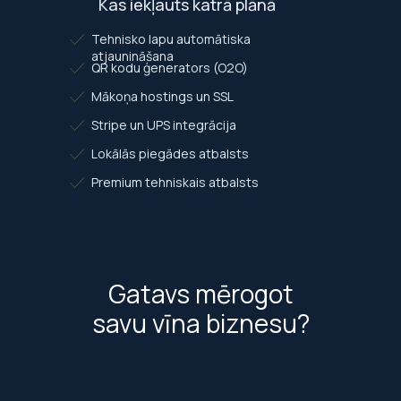
Kas iekļauts katrā plānā
Tehnisko lapu automātiska
atjaunināšana
QR kodu ģenerators (O2O)
Mākoņa hostings un SSL
Stripe un UPS integrācija
Lokālās piegādes atbalsts
Premium tehniskais atbalsts
Gatavs mērogot
savu vīna biznesu?