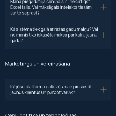
Mana piegādātāja cenrādis ir "nekārtīgs"
Excel fails. Vai mākslīgais intelekts tiešām
var to saprast?
Kā sistēma tiek galā ar ražas gadu maiņu? Vai
no manis tiks iekasēta maksa par katru jaunu
gadu?
Mārketings un veicināšana
Kā jūsu platforma palīdzēs man piesaistīt
jaunus klientus un pārdot vairāk?
Cenu politika un tehnoloģijas